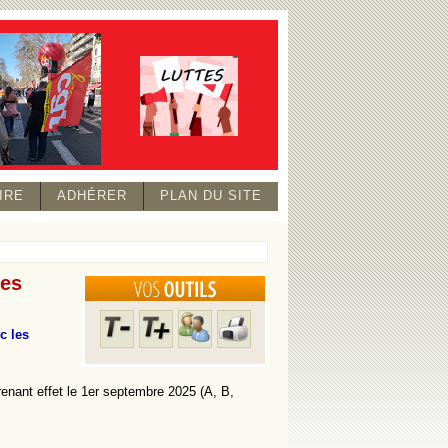
IRE
ADHÉRER
PLAN DU SITE
les
c les
nant effet le 1er septembre 2025 (A, B,