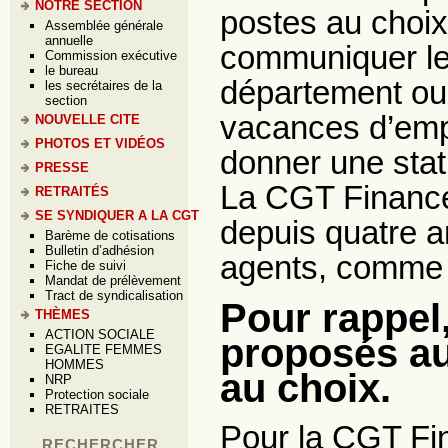
NOTRE SECTION
postes au choix, 
Assemblée générale
annuelle
communiquer le
Commission exécutive
le bureau
département ou
les secrétaires de la
section
vacances d’emp
NOUVELLE CITE
PHOTOS ET VIDÉOS
donner une stati
PRESSE
La CGT Finance
RETRAITÉS
SE SYNDIQUER A LA CGT
depuis quatre a
Barème de cotisations
Bulletin d’adhésion
agents, comme s
Fiche de suivi
Mandat de prélèvement
Tract de syndicalisation
Pour rappel
THÈMES
ACTION SOCIALE
proposés au
EGALITE FEMMES
HOMMES
au choix.
NRP
Protection sociale
RETRAITES
Pour la CGT Fi
RECHERCHER