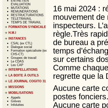
ENTRETIEN
EVALUATION
16 mai 2024 : r
MUTATIONS
REMUNERATIONS
mouvement de 
RESTRUCTURATIONS
TELETRAVAIL
TEMPS DE TRAVAIL
inspecteurs. L’a
FORMATION SYNDICALE
règle.Très rapi
H.M.I
INSTANCES
de bureau a préc
CSAL (ex CTL)
Dialogue social
temps d’échang
Formation spécialisée (ex
CHS-CT)
sur certains dos
Groupes de travail
Le CDAS
Les CAP
Comme chaque 
INTERPELLATIONS
regrette que la 
LA BOITE À OUTILS
LE JOURNAL COGITO 31
Aucune carte co
MISSIONS
MOBILISATIONS
postes fonciers
Appels
Grèves
Aucune carte pou
Infoluttes