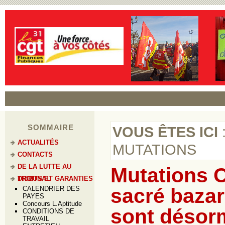
SOMMAIRE
VOUS ÊTES ICI
ACTUALITÉS
MUTATIONS
CONTACTS
DE LA LUTTE AU
Mutations C
TRIBUNAL
DROITS ET GARANTIES
sacré bazar
CALENDRIER DES
PAYES
Concours L.Aptitude
sont désorm
CONDITIONS DE
TRAVAIL