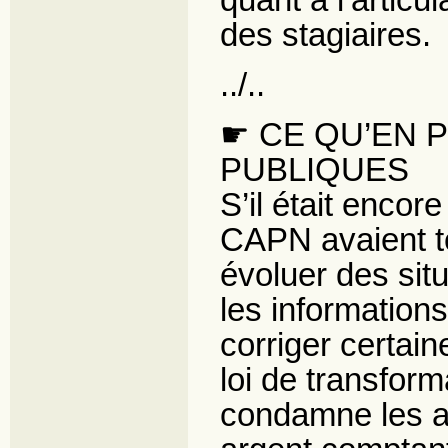
quant à l’articu
des stagiaires.
../..
☛ CE QU’EN 
PUBLIQUES
S’il était encor
CAPN avaient tou
évoluer des situ
les information
corriger certain
loi de transform
condamne les ag